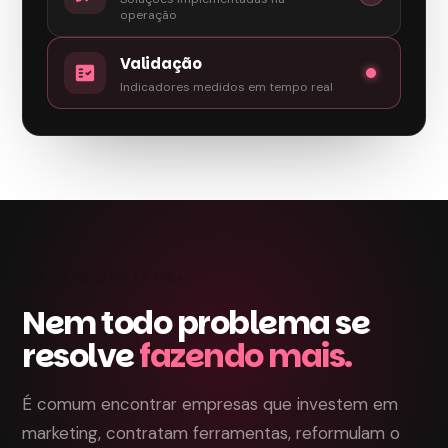
operação
Validação
fact_check
Indicadores medidos em tempo real
O PONTO DE PARTIDA
Nem todo problema se
resolve
fazendo mais.
É comum encontrar empresas que investem em
marketing, contratam ferramentas, reformulam o