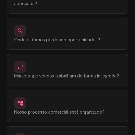
adequada?
search_off
Onde estamos perdendo oportunidades?
sync_alt
Marketing e vendas trabalham de forma integrada?
account_tree
Nosso processo comercial está organizado?