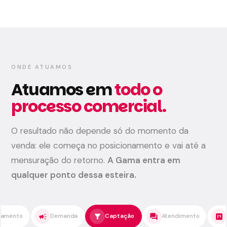
ONDE ATUAMOS
Atuamos em
todo o
processo comercial.
O resultado não depende só do momento da
venda: ele começa no posicionamento e vai até a
mensuração do retorno.
A Gama entra em
qualquer ponto dessa esteira.
filter_alt
forum
view_kanban
handshake
manda
Captação
Atendimento
Organização