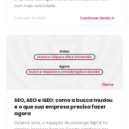
com mais velocidade…
Continuar lendo
11 de maio de 2026
arrow_forward
SEO, AEO e GEO: como a busca mudou
e o que sua empresa precisa fazer
agora
Durante anos, a equação da presença digital foi