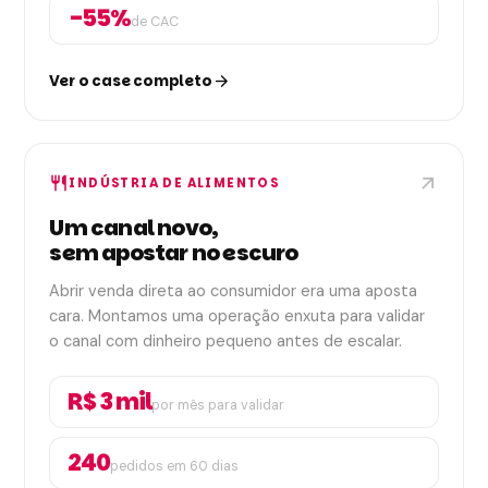
-55%
de CAC
Ver o case completo
arrow_forward
arrow_outward
restaurant
INDÚSTRIA DE ALIMENTOS
Um canal novo,
sem apostar no escuro
Abrir venda direta ao consumidor era uma aposta
cara. Montamos uma operação enxuta para validar
o canal com dinheiro pequeno antes de escalar.
R$ 3 mil
por mês para validar
240
pedidos em 60 dias