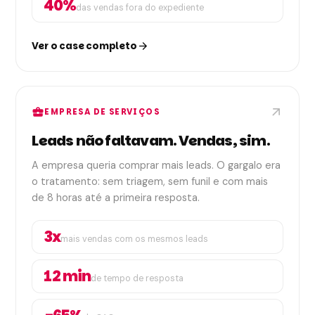
40%
das vendas fora do expediente
Ver o case completo
arrow_forward
arrow_outward
business_center
EMPRESA DE SERVIÇOS
Leads não faltavam. Vendas, sim.
A empresa queria comprar mais leads. O gargalo era
o tratamento: sem triagem, sem funil e com mais
de 8 horas até a primeira resposta.
3x
mais vendas com os mesmos leads
12 min
de tempo de resposta