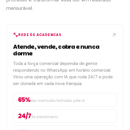
mensurável.
arrow_outward
fitness_center
REDE DE ACADEMIAS
Atende, vende, cobra e nunca
dorme
Toda a força comercial dependia de gente
respondendo no WhatsApp em horário comercial.
Virou uma operação com IA que roda 24/7 e pode
ser clonada em cada nova franquia.
65%
das matrículas fechadas pela IA
24/7
de atendimento