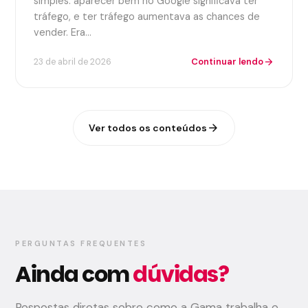
simples: aparecer bem no Google significava ter
tráfego, e ter tráfego aumentava as chances de
vender. Era…
Continuar lendo
23 de abril de 2026
arrow_forward
Ver todos os conteúdos
arrow_forward
PERGUNTAS FREQUENTES
Ainda com
dúvidas?
Respostas diretas sobre como a Gama trabalha e