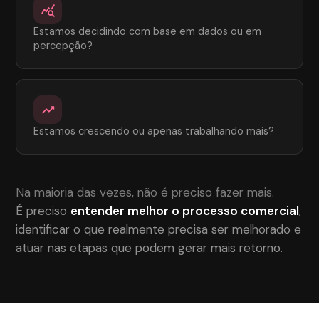
query_stats
Estamos decidindo com base em dados ou em
percepção?
trending_up
Estamos crescendo ou apenas trabalhando mais?
Na maioria das vezes, não é preciso fazer mais.
É preciso
entender melhor o processo comercial
,
identificar o que realmente precisa ser melhorado e
atuar nas etapas que podem gerar mais retorno.