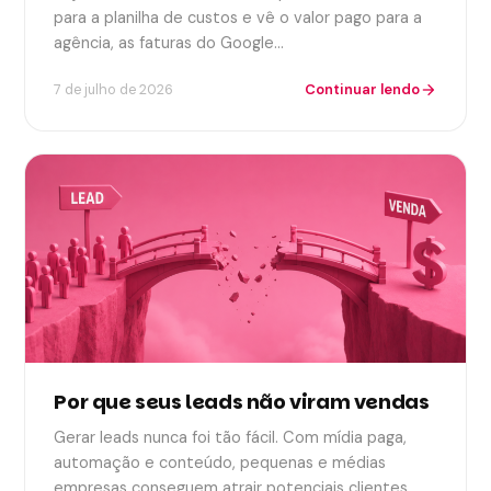
para a planilha de custos e vê o valor pago para a
agência, as faturas do Google…
Continuar lendo
7 de julho de 2026
arrow_forward
Por que seus leads não viram vendas
Gerar leads nunca foi tão fácil. Com mídia paga,
automação e conteúdo, pequenas e médias
empresas conseguem atrair potenciais clientes