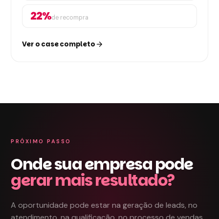
22%
de recompra
Ver o case completo
arrow_forward
PRÓXIMO PASSO
Onde sua empresa pode
gerar mais resultado?
A oportunidade pode estar na geração de leads, no
atendimento, na qualificação, no processo de vendas,