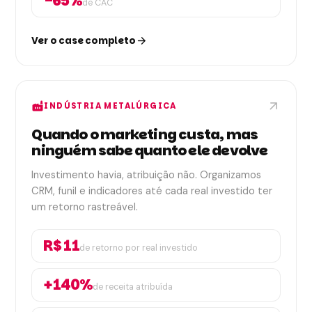
-65%
de CAC
Ver o case completo
arrow_forward
arrow_outward
factory
INDÚSTRIA METALÚRGICA
Quando o marketing custa, mas
ninguém sabe quanto ele devolve
Investimento havia, atribuição não. Organizamos
CRM, funil e indicadores até cada real investido ter
um retorno rastreável.
R$ 11
de retorno por real investido
+140%
de receita atribuída