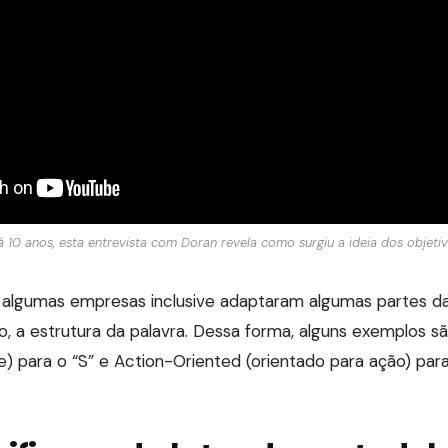
 10 anos, esta entrevista com Doran revela como surgiu a ideia dos objet
 algumas empresas inclusive adaptaram algumas partes d
to, a estrutura da palavra. Dessa forma, alguns exemplos 
te) para o “S” e Action-Oriented (orientado para ação) para