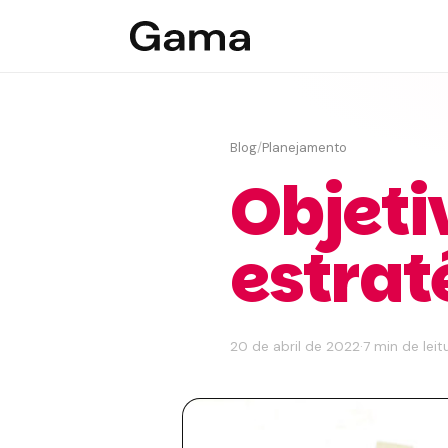
Blog
/
Planejamento
Objet
estrat
20 de abril de 2022
·
7 min de leit