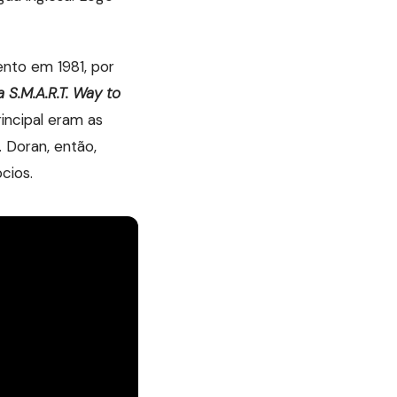
nto em 1981, por
a S.M.A.R.T. Way to
incipal eram as
 Doran, então,
cios.