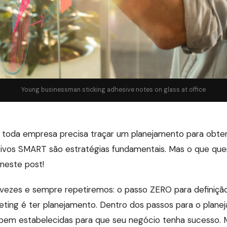
Young businessman sticking adhesive notes on glass at office
 toda empresa precisa traçar um planejamento para obter
jetivos SMART são estratégias fundamentais. Mas o que que
neste post!
 vezes e sempre repetiremos: o passo ZERO para definiçã
eting é ter planejamento. Dentro dos passos para o planej
 bem estabelecidas para que seu negócio tenha sucesso.