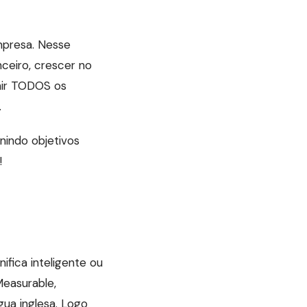
mpresa. Nesse
nceiro, crescer no
inir TODOS os
.
nindo objetivos
!
fica inteligente ou
Measurable,
gua inglesa. Logo