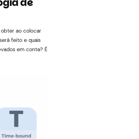
ogia de
 obter ao colocar
erá feito e quais
levados em conta? É