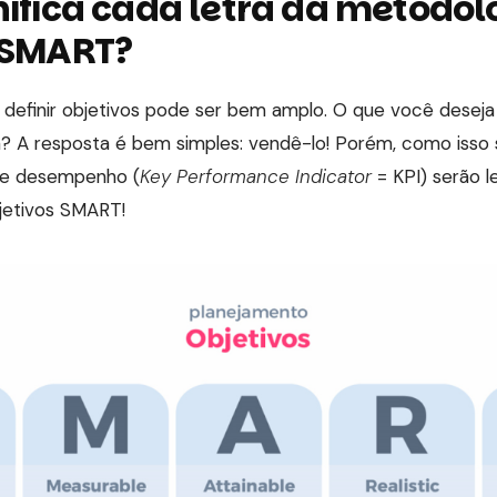
nifica cada letra da metodol
 SMART?
 definir objetivos pode ser bem amplo. O que você deseja
 A resposta é bem simples: vendê-lo! Porém, como isso s
de desempenho (
Key Performance Indicator
= KPI) serão 
jetivos SMART!