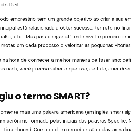
to fácil.
todo empresário tem um grande objetivo ao criar a sua e
incipal está relacionada a obter sucesso, ter retorno fina
alho, etc… Mas para chegar até este nível, é preciso def
 metas em cada processo e valorizar as pequenas vitórias
á na hora de conhecer a melhor maneira de fazer isso: defi
 nada, você precisa saber o que isso, de fato, quer dizer
giu o termo SMART?
omente mais uma palavra americana (em inglês, smart signi
m acrônimo formado pelas iniciais das palavras Specific, 
ic e Time-bound. Como podem perceber, são palavras na lín