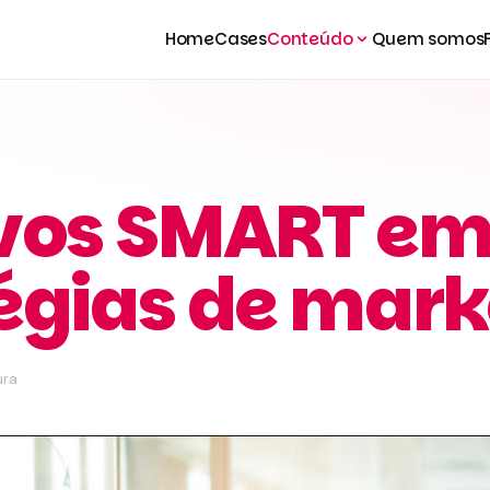
Home
Cases
Conteúdo
Quem somos
ivos SMART e
égias de mark
ura