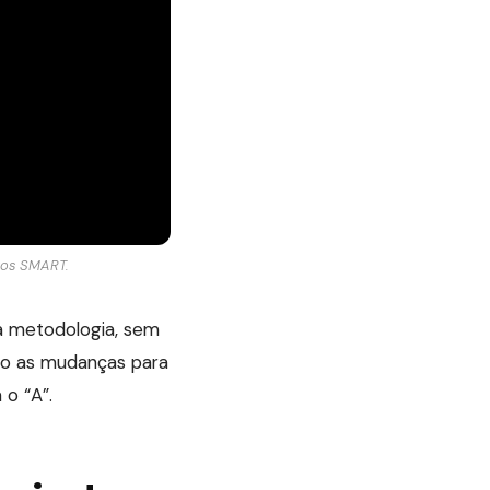
ivos SMART.
a metodologia, sem
são as mudanças para
 o “A”.