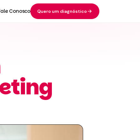
Fale Conosco
Quero um diagnóstico
m
eting