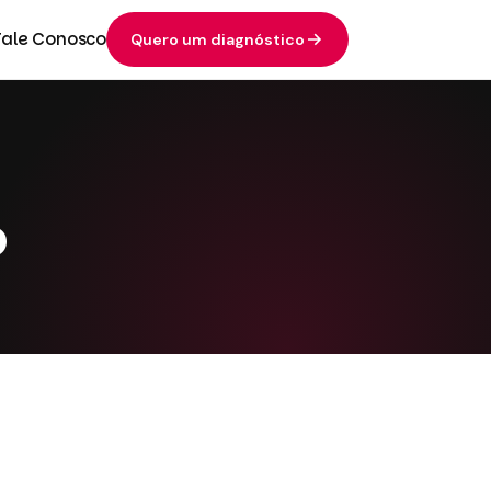
Fale Conosco
Quero um diagnóstico
o