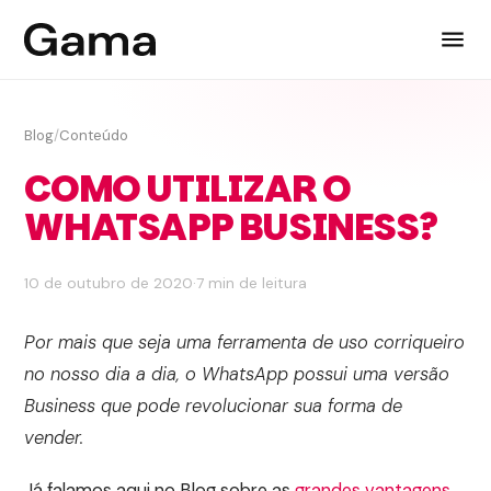
Blog
/
Conteúdo
COMO UTILIZAR O
WHATSAPP BUSINESS?
10 de outubro de 2020
·
7 min de leitura
Por mais que seja uma ferramenta de uso corriqueiro
no nosso dia a dia, o WhatsApp possui uma versão
Business que pode revolucionar sua forma de
vender.
Já falamos aqui no Blog sobre as
grandes vantagens