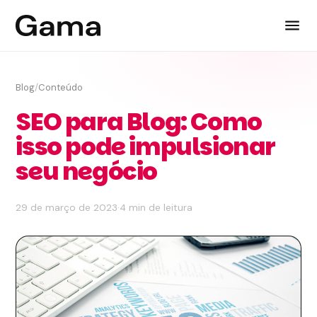
Blog
/
Conteúdo
SEO para Blog: Como
isso pode impulsionar
seu negócio
29 de março de 2023
·
4 min de leitura