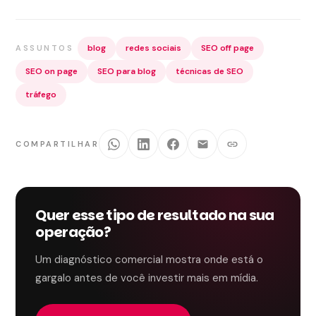
blog
redes sociais
SEO off page
ASSUNTOS
SEO on page
SEO para blog
técnicas de SEO
tráfego
COMPARTILHAR
Quer esse tipo de resultado na sua
operação?
Um diagnóstico comercial mostra onde está o
gargalo antes de você investir mais em mídia.