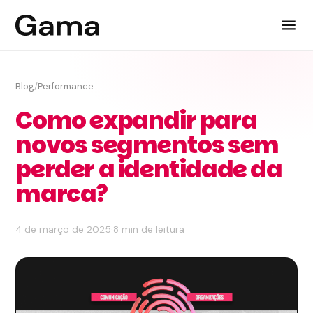
Blog
/
Performance
Como expandir para
novos segmentos sem
perder a identidade da
marca?
4 de março de 2025
·
8 min de leitura