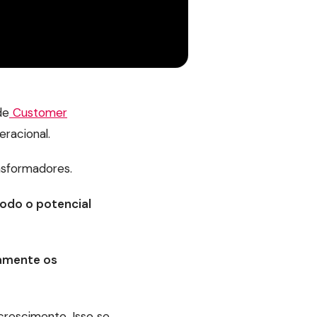
de
Customer
eracional.
nsformadores.
odo o potencial
namente os
rescimento. Isso se