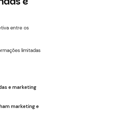
endas e
tiva entre os
ormações limitadas
as e marketing
nham marketing e