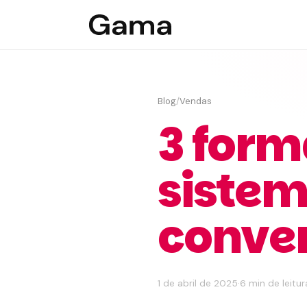
Blog
/
Vendas
3 form
sistem
conver
1 de abril de 2025
·
6 min de leitur