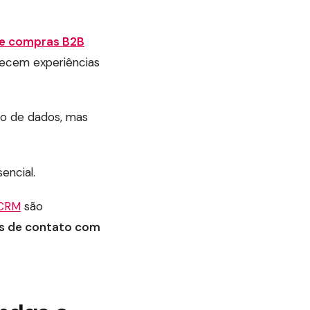
de compras B2B
ecem experiências
io de dados, mas
encial.
 CRM
são
os de contato com