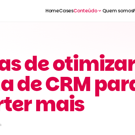
Home
Cases
Conteúdo
Quem somos
as de otimizar
a de CRM par
ter mais
a