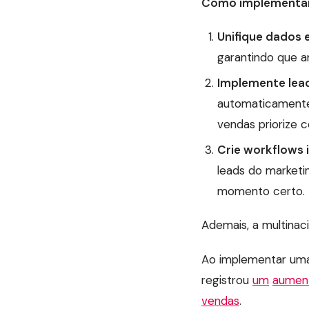
Como implementar
Unifique dados 
garantindo que 
Implemente lea
automaticamente
vendas priorize 
Crie workflows 
leads do marketi
momento certo.
Ademais, a multinac
Ao implementar uma
registrou
um
aument
vendas
.