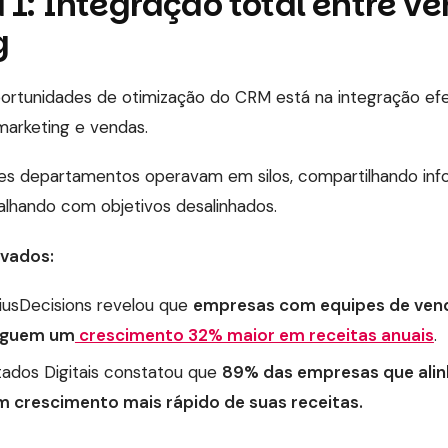
a 1: Integração total entre v
g
rtunidades de otimização do CRM está na integração efe
arketing e vendas.
es departamentos operavam em silos, compartilhando inf
alhando com objetivos desalinhados.
vados:
iusDecisions revelou que
empresas com equipes de vend
eguem um
crescimento 32% maior em receitas anuais
.
ltados Digitais constatou que
89% das empresas que ali
 crescimento mais rápido de suas receitas.