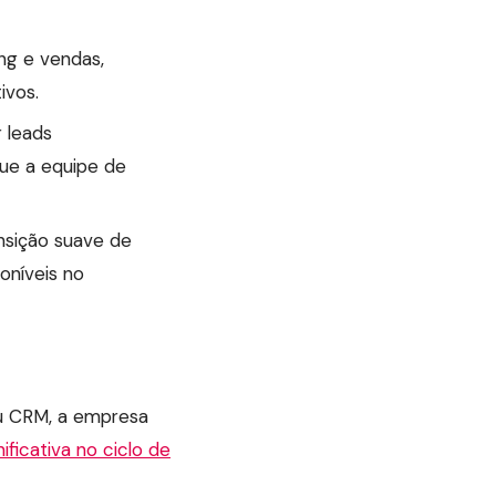
ng e vendas,
ivos.
 leads
ue a equipe de
nsição suave de
oníveis no
u CRM, a empresa
ficativa no ciclo de