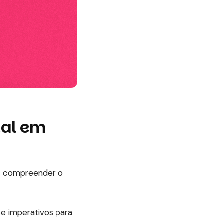
tal em
te compreender o
se imperativos para