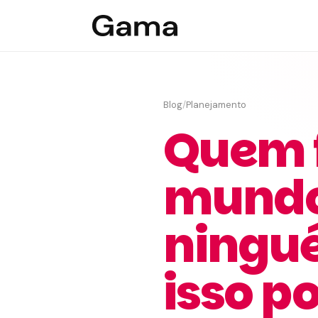
Blog
/
Planejamento
Quem 
mundo
ningu
isso p