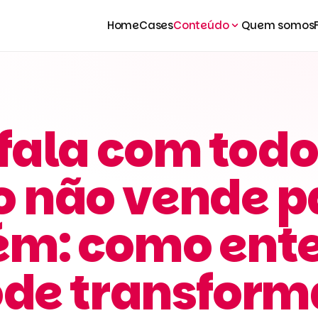
Home
Cases
Conteúdo
Quem somos
fala com todo
 não vende p
ém: como ent
ode transform