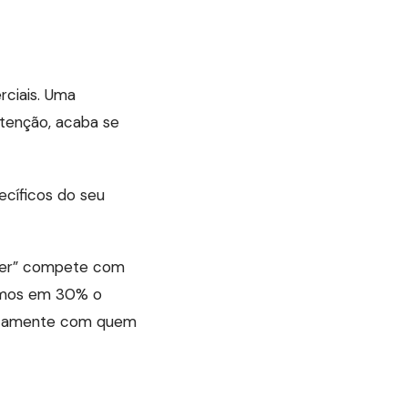
ciais. Uma
tenção, acaba se
cíficos do seu
scer” compete com
imos em 30% o
retamente com quem