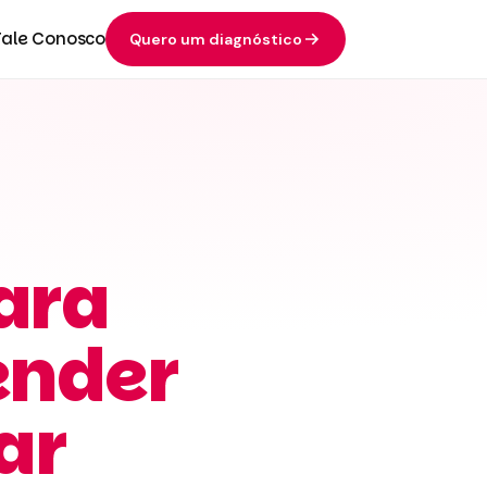
Fale Conosco
Quero um diagnóstico
ara
ender
ar