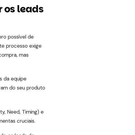
r os leads
ro possível de
ste processo exige
 compra, mas
os da equipe
aram do seu produto
ty, Need, Timing) e
mentas cruciais.