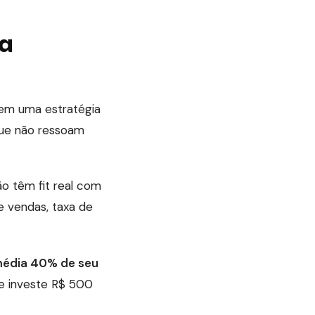
ma
em uma estratégia
que não ressoam
o têm fit real com
e vendas, taxa de
média 40% de seu
 investe R$ 500