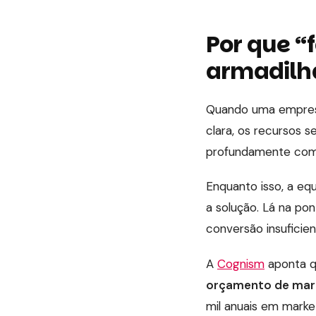
Por que “
armadilh
Quando uma empresa
clara, os recursos 
profundamente com 
Enquanto isso, a eq
a solução. Lá na po
conversão insufici
A
Cognism
aponta 
orçamento de mark
mil anuais em market