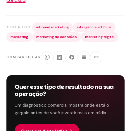
conosco
!
inbound marketing
inteligência artificial
ASSUNTOS
marketing
marketing de conteúdo
marketing digital
COMPARTILHAR
Quer esse tipo de resultado na sua
operação?
Um diagnóstico comercial mostra onde está o
gargalo antes de você investir mais em mídia.
Quero um diagnóstico