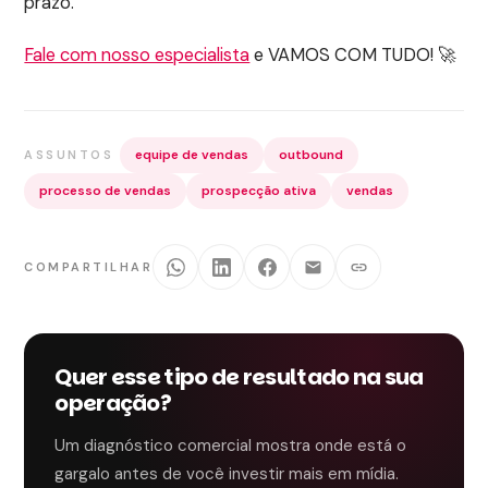
prazo.
Fale com nosso especialista
e VAMOS COM TUDO! 🚀
equipe de vendas
outbound
ASSUNTOS
processo de vendas
prospecção ativa
vendas
COMPARTILHAR
Quer esse tipo de resultado na sua
operação?
Um diagnóstico comercial mostra onde está o
gargalo antes de você investir mais em mídia.