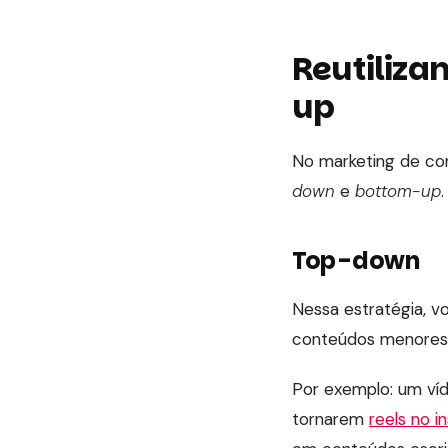
Reutiliza
up
No marketing de con
down
e
bottom-up
Top-down
Nessa estratégia, v
conteúdos menores a
Por exemplo: um ví
tornarem
reels no i