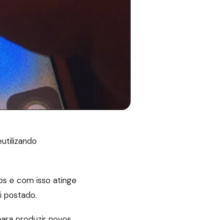
utilizando
os e com isso atinge
i postado.
para produzir novos