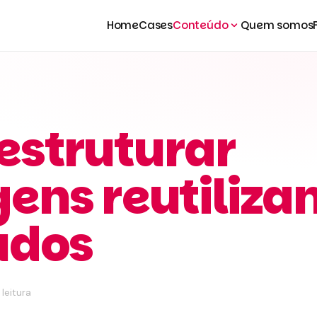
Home
Cases
Conteúdo
Quem somos
estruturar
ens reutiliza
údos
leitura