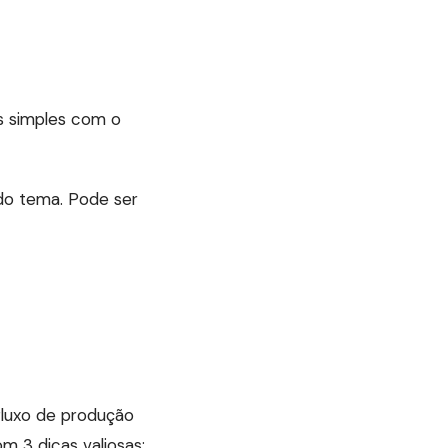
s simples com o
do tema. Pode ser
fluxo de produção
 3 dicas valiosas: