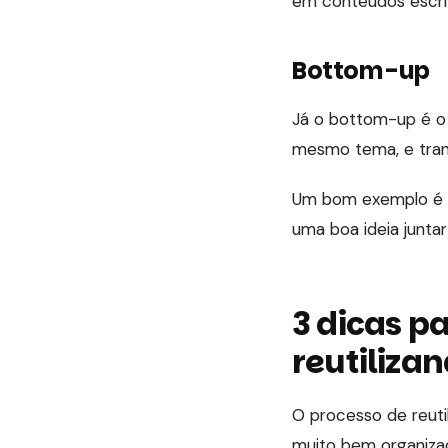
em conteúdos escrit
Bottom-up
Já o bottom-up é o
mesmo tema, e tran
Um bom exemplo é q
uma boa ideia junta
3 dicas p
reutiliza
O processo de reuti
muito bem organizad