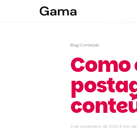
Blog
/
Conteúdo
Como 
postag
conte
3 de novembro de 2021
·
4 min de 