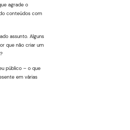
que agrade o
zando conteúdos com
ado assunto. Alguns
or que não criar um
o?
eu público – o que
esente em várias