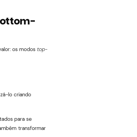
bottom-
 valor: os modos
top-
zá-lo criando
tados para se
 também transformar