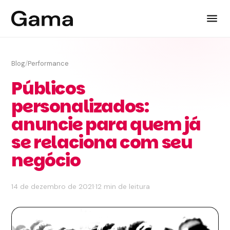
Blog
/
Performance
Públicos
personalizados:
anuncie para quem já
se relaciona com seu
negócio
14 de dezembro de 2021
·
12 min de leitura