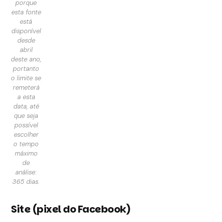
porque
esta fonte
está
disponível
desde
abril
deste ano,
portanto
o limite se
remeterá
a esta
data, até
que seja
possível
escolher
o tempo
máximo
de
análise:
365 dias.
Site (pixel do Facebook)