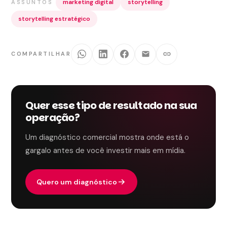
marketing digital
storytelling
ASSUNTOS
storytelling estratégico
COMPARTILHAR
Quer esse tipo de resultado na sua
operação?
Um diagnóstico comercial mostra onde está o
gargalo antes de você investir mais em mídia.
Quero um diagnóstico