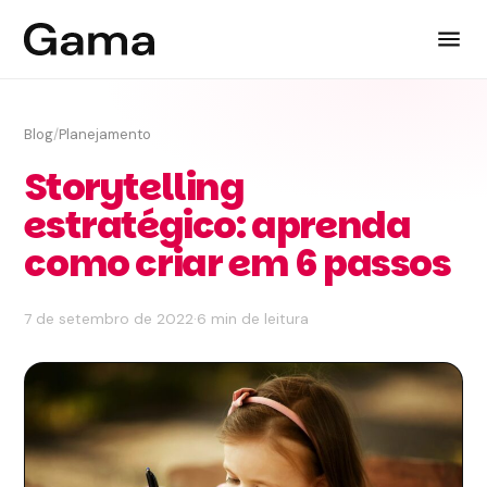
Blog
/
Planejamento
Storytelling
estratégico: aprenda
como criar em 6 passos
7 de setembro de 2022
·
6 min de leitura