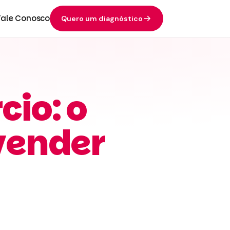
Fale Conosco
Quero um diagnóstico
io: o
vender