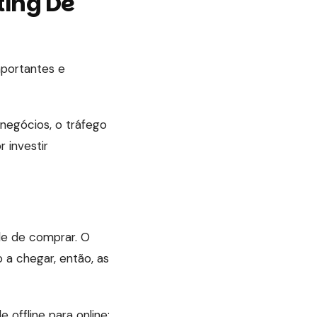
ting De
portantes e
negócios, o tráfego
 investir
de de comprar. O
a chegar, então, as
offline para online: