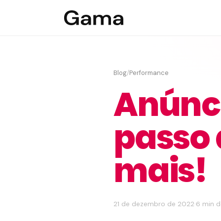
Blog
/
Performance
Anúnci
passo 
mais!
21 de dezembro de 2022
·
6 min d