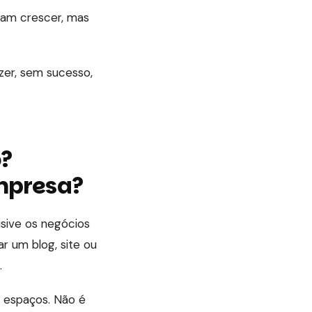
am crescer, mas
zer, sem sucesso,
o?
mpresa?
usive os negócios
ar um blog, site ou
.
s espaços. Não é