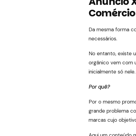
Anúncio X
Comércio
Da mesma forma com
necessários.
No entanto, existe 
orgânico vem com u
inicialmente só nele.
Por quê?
Por o mesmo promov
grande problema co
marcas cujo objetiv
Aqui um conteúdo mu