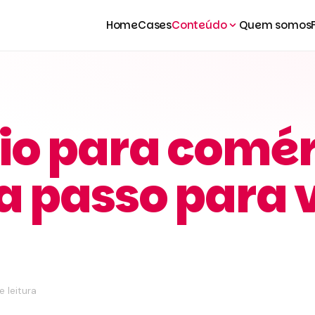
Home
Cases
Conteúdo
Quem somos
o para comérc
a passo para 
e leitura