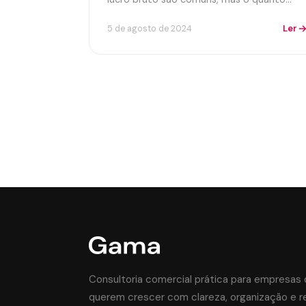
Ler
5 de agosto de 2024
Consultoria comercial prática para empresas
querem crescer com clareza, organização e r