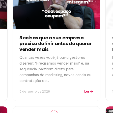
3 coisas que a sua empresa
precisa definir antes de querer
vender mais
Quantas vezes você já ouviu gestores
dizerem: “Precisamos vender mais!” e, na
sequência, partirem direto para
campanhas de marketing, novos canais ou
contratação de…
Ler
8 de janeiro de 2026