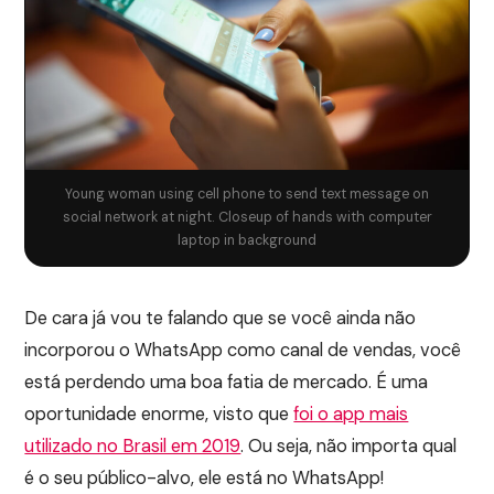
Young woman using cell phone to send text message on
social network at night. Closeup of hands with computer
laptop in background
De cara já vou te falando que se você ainda não
incorporou o WhatsApp como canal de vendas, você
está perdendo uma boa fatia de mercado. É uma
oportunidade enorme, visto que
foi o app mais
utilizado no Brasil em 2019
. Ou seja, não importa qual
é o seu público-alvo, ele está no WhatsApp!